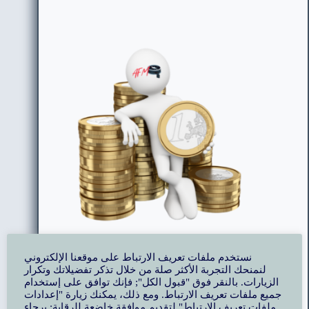
نستخدم ملفات تعريف الارتباط على موقعنا الإلكتروني
لنمنحك التجربة الأكثر صلة من خلال تذكر تفضيلاتك وتكرار
Yasser Sultan - CEO
الزيارات. بالنقر فوق "قبول الكل"; فإنك توافق على إستخدام
جميع ملفات تعريف الارتباط. ومع ذلك، يمكنك زيارة "إعدادات
ملفات تعريف الارتباط" لتقديم موافقة خاضعة للرقابة; برجاء