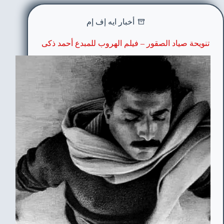
أخبار ايه إف إم
تنويحة صياد الصقور – فيلم الهروب للمبدع أحمد ذكى