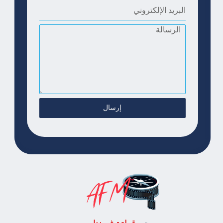
إرسال