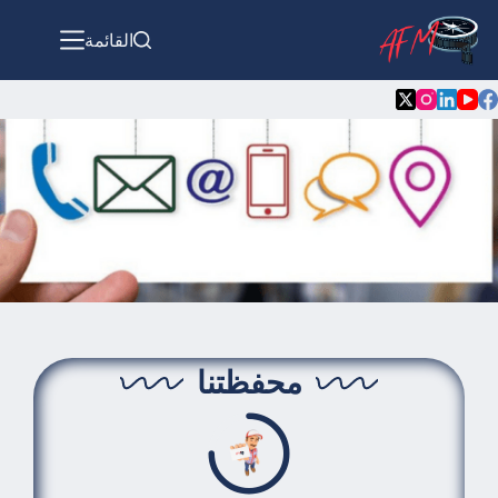
القائمة
محفظتنا